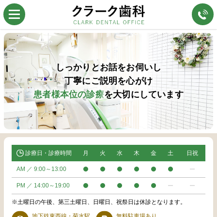
しっかりとお話をお伺いし
丁寧にご説明を心がけ
患者様本位の診療
を大切にしています
診療日・診療時間
月
火
水
木
金
土
日祝
AM ／ 9:00～13:00
PM ／ 14:00～19:00
※土曜日の午後、第三土曜日、日曜日、祝祭日は休診となります。
地下鉄東西線・菊水駅
無料駐車場あり