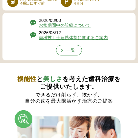
4番出口すぐ前
4台分
2026/08/03
お盆期間中の診療について
2026/05/12
歯科技工士連携体制に関するご案内
一覧
機能性
と
美しさ
を考えた歯科治療を
ご提供いたします。
できるだけ削らず、抜かず、
自分の歯を最大限活かす治療のご提案